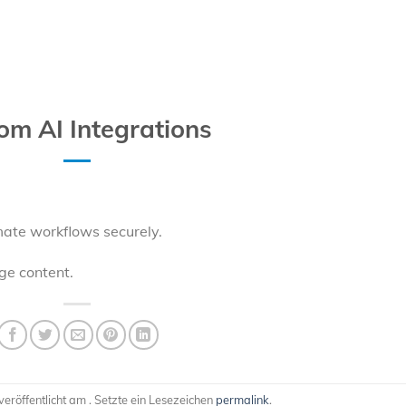
om AI Integrations
ate workflows securely.
ge content.
eröffentlicht am . Setzte ein Lesezeichen
permalink
.