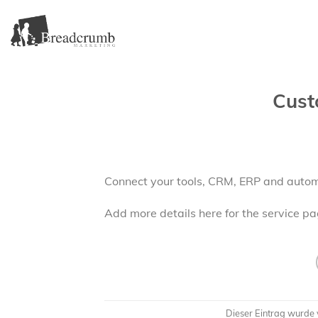
Skip
to
content
Cust
Connect your tools, CRM, ERP and autom
Add more details here for the service pa
Dieser Eintrag wurde v